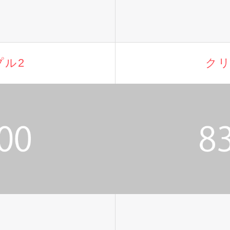
プル2
クリ